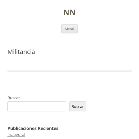
NN
Ir
Menú
a
la
página
Militancia
Buscar
Buscar
Publicaciones Recientes
Inaugural